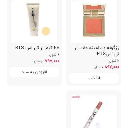
رژگونه ویتامینه مات آر
BB کرم آر تی اس RTS
تی اسRTS
6 تنوع
6 تنوع
797,000
تومان
897,000
تومان
افزودن به سبد
انتخاب